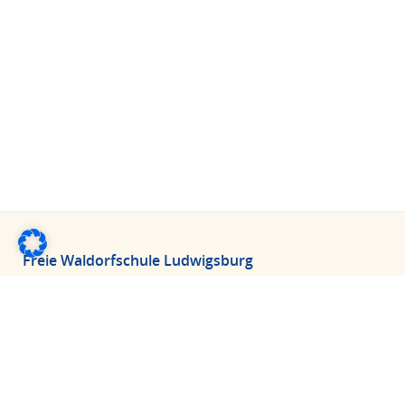
Freie Waldorfschule Ludwigsburg
Fröbelstraße 16
D-71634 Ludwigsburg
Tel.: 07141 9611-0
Fax: 07141 9611-20
E-Mail:
info@fws-lb.de