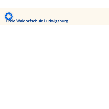
Freie Waldorfschule Ludwigsburg
Fröbelstraße 16
D-71634 Ludwigsburg
Tel.: 07141 9611-0
Fax: 07141 9611-20
E-Mail:
info@fws-lb.de
Büro
Anmeldung
Ferienplan
Formulare / Downloads
FAQ